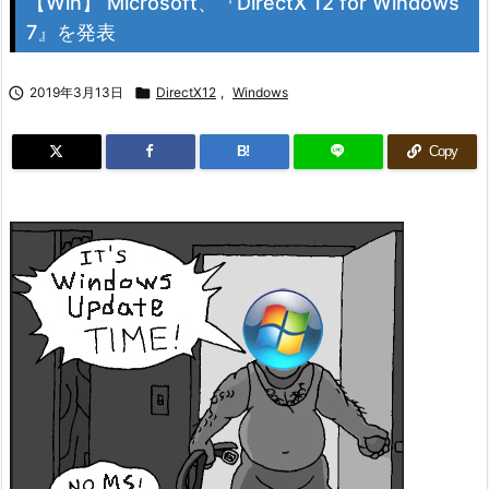
【Win】 Microsoft、『DirectX 12 for Windows
7』を発表

2019年3月13日

DirectX12
,
Windows
B!
Copy