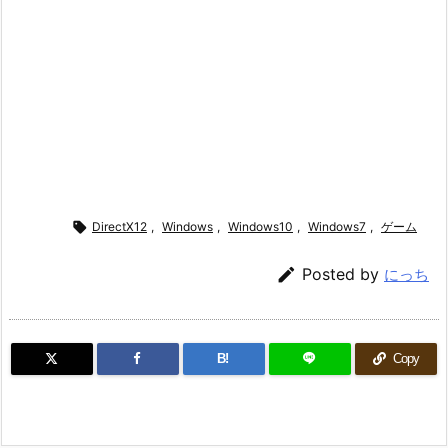

DirectX12
,
Windows
,
Windows10
,
Windows7
,
ゲーム

Posted by
にっち
B!
Copy