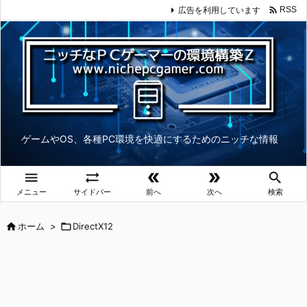

広告を利用しています
RSS
ゲームやOS、各種PC環境を快適にするためのニッチな情報





メニュー
サイドバー
前へ
次へ
検索

ホーム
>

DirectX12