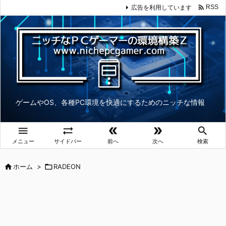

広告を利用しています
RSS
ゲームやOS、各種PC環境を快適にするためのニッチな情報





メニュー
サイドバー
前へ
次へ
検索

ホーム
>

RADEON