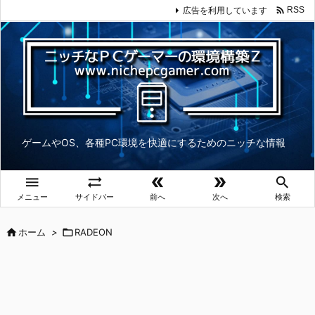

広告を利用しています
RSS
ゲームやOS、各種PC環境を快適にするためのニッチな情報





メニュー
サイドバー
前へ
次へ
検索

ホーム
>

RADEON