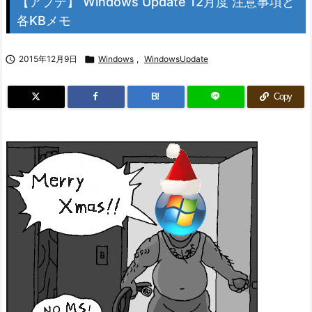
【アプデ】 Windows Update 12月度 注意事項と
各KBメモ

2015年12月9日

Windows
,
WindowsUpdate
B!
Copy