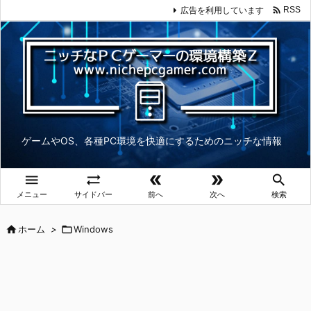

広告を利用しています
RSS
ゲームやOS、各種PC環境を快適にするためのニッチな情報





メニュー
サイドバー
前へ
次へ
検索

ホーム
>

Windows