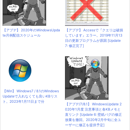
【アプデ】 2020年のWindowsUpda
【アプデ】 Accessで『クエリは破損
te月例配信スケジュール
しています』エラー。2019年11月13
日の更新プログラムが原因 [Update
7: 修正完了]
【Win】 Windows7 / 8.1のWindows
Updateで入れなくても良いKBリス
ト。2023年1月11日まで分
【アプデ/7/8.1】 WindowsUpdate 2
020年1月度 注意事項と各KBメモと
直リンク [Update 6: 壁紙バグの修正
放棄を撤回。2020年2月中旬に全ユ
ーザーに修正を提供予定]