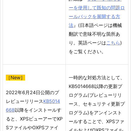
ーを使用して既知の問題ロ
ールバックを展開する方
法
』(日本語ページは機械
翻訳で意味不明な箇所あ
り。英語ページは
こちら
)
をご覧ください。
［New］
一時的な対処方法として、
KB5014668以降の更新プ
2022年6月24日公開のプ
ログラム(プレビューリリ
レビューリリース
KB5014
ース、セキュリティ更新プ
668
以降をインストールす
ログラム)をアンインスト
ると、XPSビューアーでXP
ールすることで、XPSファ
SファイルやOXPSファイ
イルおよびOXPSファイル