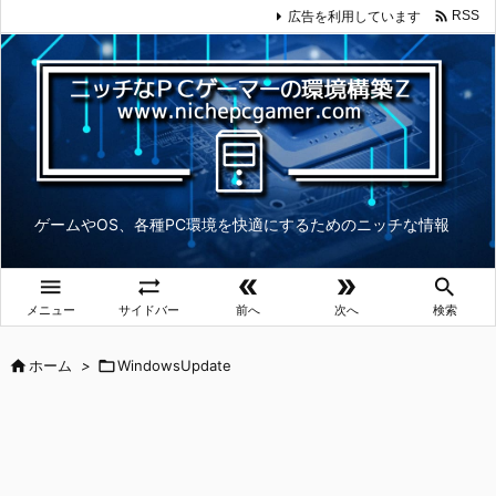

広告を利用しています
RSS
ゲームやOS、各種PC環境を快適にするためのニッチな情報





メニュー
サイドバー
前へ
次へ
検索

ホーム
>

WindowsUpdate