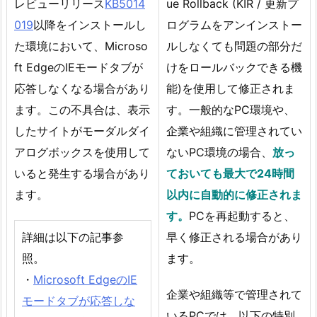
レビューリリース
KB5014
ue Rollback (KIR / 更新プ
019
以降をインストールし
ログラムをアンインストー
た環境において、Microso
ルしなくても問題の部分だ
ft EdgeのIEモードタブが
けをロールバックできる機
応答しなくなる場合があり
能)を使用して修正されま
ます。この不具合は、表示
す。一般的なPC環境や、
したサイトがモーダルダイ
企業や組織に管理されてい
アログボックスを使用して
ないPC環境の場合、
放っ
いると発生する場合があり
ておいても最大で24時間
ます。
以内に自動的に修正されま
す。
PCを再起動すると、
詳細は以下の記事参
早く修正される場合があり
照。
ます。
・
Microsoft EdgeのIE
企業や組織等で管理されて
モードタブが応答しな
いるPCでは、以下の特別