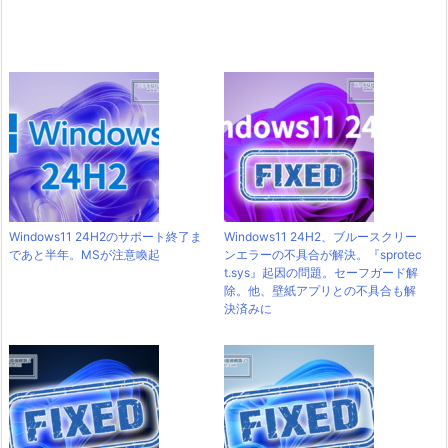
Windows11 24H2のサポート終了ま
Windows11 24H2、ブルースクリー
であと半年。MSが注意喚起
ンエラーの不具合が解決。『sprotec
t.sys』起因の問題。セーフガード解
除。他、壁紙アプリとの不具合も解
決済みに