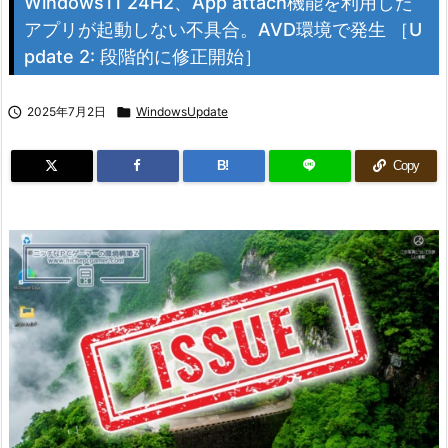
Windows11 24H2、App attach機能を利用した
アプリが起動しない不具合。AVD環境で発生 ［U
pdate 2: 段階的に修正開始］

2025年7月2日

WindowsUpdate
B!
Copy