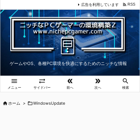

広告を利用しています
RSS
ゲームやOS、各種PC環境を快適にするためのニッチな情報





メニュー
サイドバー
前へ
次へ
検索

ホーム
>

WindowsUpdate