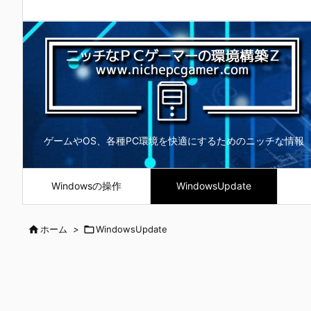
ゲームやOS、各種PC環境を快適にするためのニッチな情報
Windowsの操作
WindowsUpdate

ホーム
>

WindowsUpdate