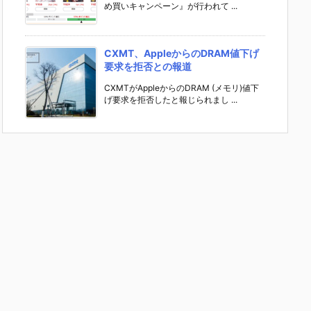
め買いキャンペーン』が行われて ...
CXMT、AppleからのDRAM値下げ
要求を拒否との報道
CXMTがAppleからのDRAM (メモリ)値下
げ要求を拒否したと報じられまし ...