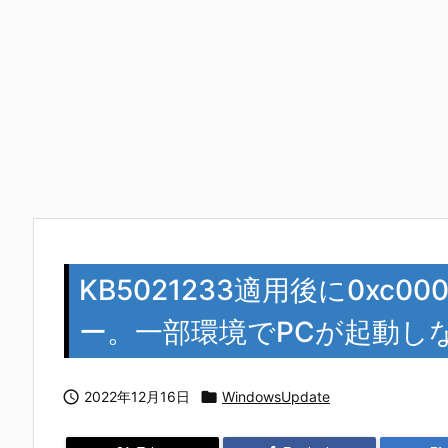
KB5021233適用後に0xc
ー。一部環境でPCが起動しない

2022年12月16日

WindowsUpdate