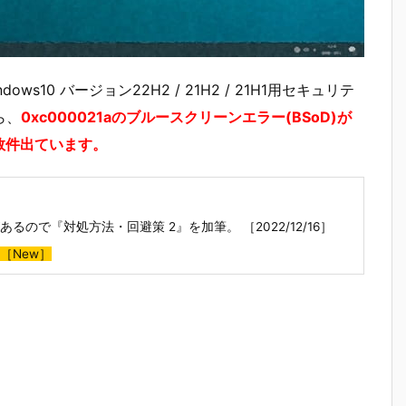
dows10 バージョン22H2 / 21H2 / 21H1用セキュリテ
ら、
0xc000021aのブルースクリーンエラー(BSoD)が
数件出ています。
で『対処方法・回避策 2』を加筆。 ［2022/12/16］
［New］