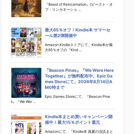
『Beast of Reincarnation』(ビースト・オ
ブ・リンカネーショ ...
最大65％オフ！Kindle本 サマーセ
ール第2弾開催中
Amazon Kindleストアにて、Kindle本が最
大65％オフの『Kind ...
『Beacon Pines』『We Were Here
Together』が無料配布中。Epic Ga
mes Storeにて。2026年8月14日A
M0時まで
Epic Games Storeにて、『Beacon Pine
s』『We Wer ...
Kindle本まとめ買いキャンペーン開
催中！最大15％ポイント還元
Amazonにて、『Kindle本 真夏の涼読まと