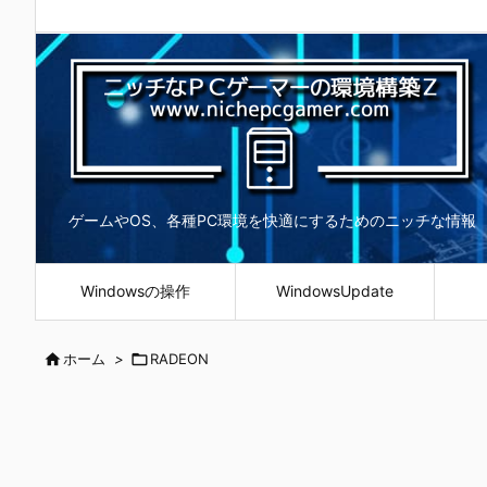
ゲームやOS、各種PC環境を快適にするためのニッチな情報
Windowsの操作
WindowsUpdate

ホーム
>

RADEON