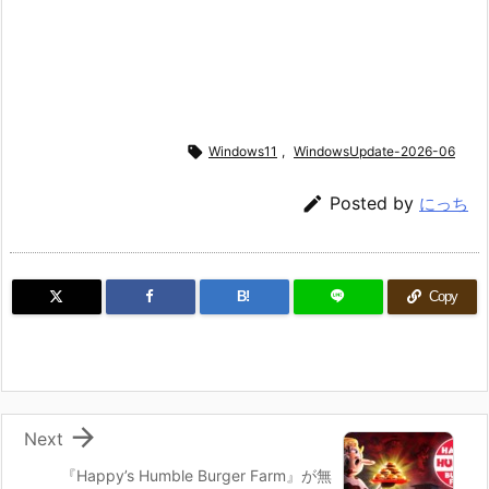

Windows11
,
WindowsUpdate-2026-06

Posted by
にっち
B!
Copy

Next
『Happy’s Humble Burger Farm』が無