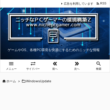

広告を利用しています
RSS
ゲームやOS、各種PC環境を快適にするためのニッチな情報





メニュー
サイドバー
前へ
次へ
検索

ホーム
>

WindowsUpdate