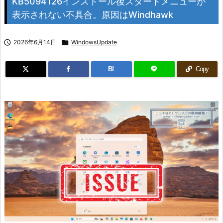
KB5094126インストール後スタートメニューが
表示されない不具合。原因はWindhawk

2026年6月14日

WindowsUpdate
B!
Copy