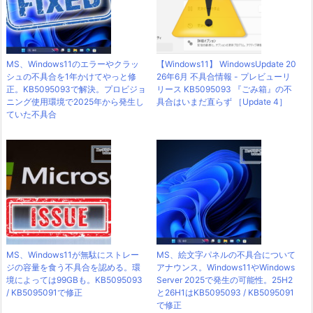
MS、Windows11のエラーやクラッ
【Windows11】 WindowsUpdate 20
シュの不具合を1年かけてやっと修
26年6月 不具合情報 - プレビューリ
正。KB5095093で解決。プロビジョ
リース KB5095093 『ごみ箱』の不
ニング使用環境で2025年から発生し
具合はいまだ直らず ［Update 4］
ていた不具合
MS、Windows11が無駄にストレー
MS、絵文字パネルの不具合について
ジの容量を食う不具合を認める。環
アナウンス。Windows11やWindows
境によっては99GBも。KB5095093
Server 2025で発生の可能性。25H2
/ KB5095091で修正
と26H1はKB5095093 / KB5095091
で修正