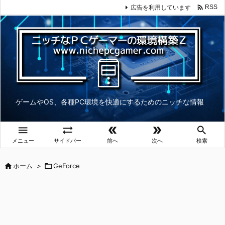

広告を利用しています
RSS
ゲームやOS、各種PC環境を快適にするためのニッチな情報





メニュー
サイドバー
前へ
次へ
検索

ホーム
>

GeForce