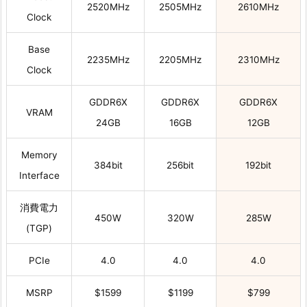
2520MHz
2505MHz
2610MHz
Clock
Base
2235MHz
2205MHz
2310MHz
Clock
GDDR6X
GDDR6X
GDDR6X
VRAM
24GB
16GB
12GB
Memory
384bit
256bit
192bit
Interface
消費電力
450W
320W
285W
(TGP)
PCIe
4.0
4.0
4.0
MSRP
$1599
$1199
$799