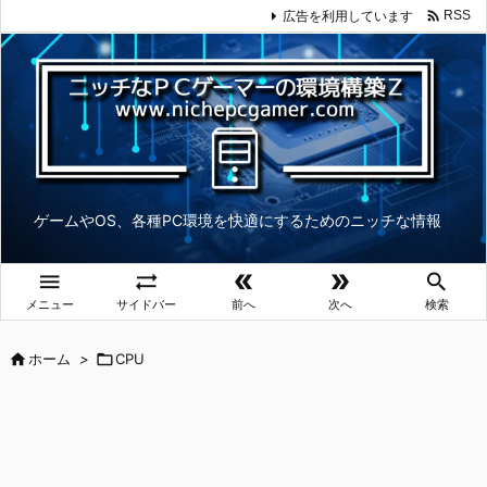

広告を利用しています
RSS
ゲームやOS、各種PC環境を快適にするためのニッチな情報





メニュー
サイドバー
前へ
次へ
検索

ホーム
>

CPU