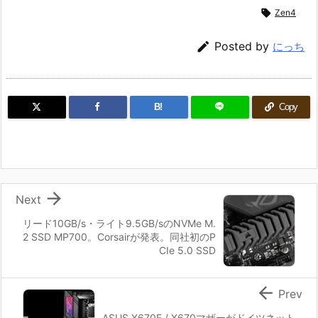

Zen4

Posted by
にっち
B!
Copy

Next
リード10GB/s・ライト9.5GB/sのNVMe M.
2 SSD MP700。Corsairが発表。同社初のP
CIe 5.0 SSD

Prev
ASUS X670E / X670マザーがドイツネット