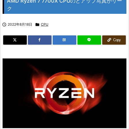
AMD Ryzen 7 7700X CPUのどアップ写真がリー
ク

2022年8月18日

CPU
B!
Copy