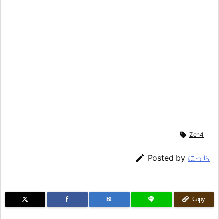

Zen4

Posted by
にっち
B!
Copy