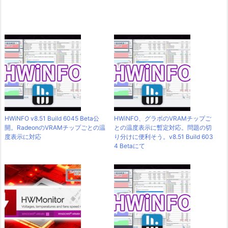
HWiNFO v8.51 Build 6045 Beta公
HWiNFO、グラボのVRAMチップご
開。RadeonのVRAMチップごとの温
との温度表示に暫定対応。問題の切
度表示に対応
り分けに便利そう。v8.51 Build 603
4 Betaにて