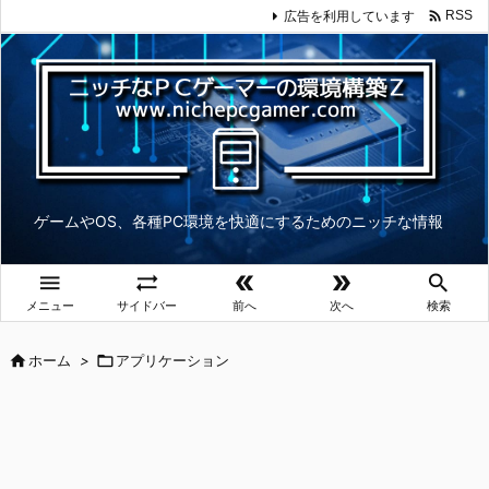

広告を利用しています
RSS
ゲームやOS、各種PC環境を快適にするためのニッチな情報





メニュー
サイドバー
前へ
次へ
検索

ホーム
>

アプリケーション