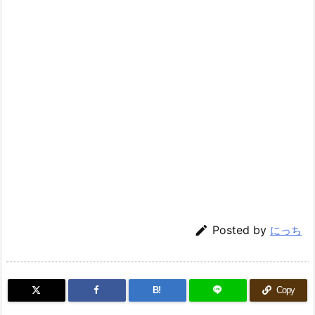

Posted by
にっち
B!
Copy