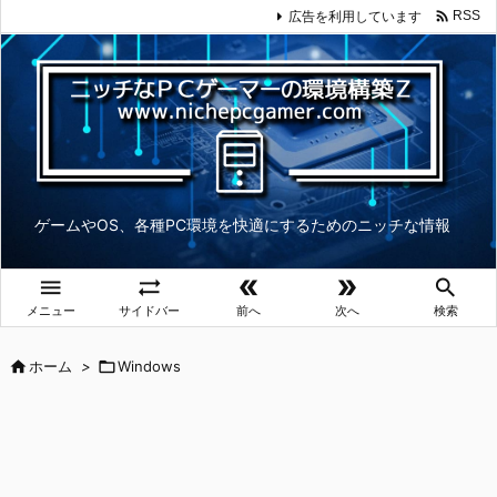

広告を利用しています
RSS
ゲームやOS、各種PC環境を快適にするためのニッチな情報





メニュー
サイドバー
前へ
次へ
検索

ホーム
>

Windows