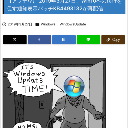
【アプデ/7】 2019年3月27日、Win10への移行を
促す通知表示パッチKB4493132が再配信

2019年3月27日

Windows
,
WindowsUpdate
B!
Copy