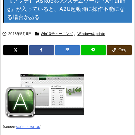
【アプデ】 ASRockのシステムツール『A-Tunin
g』が入っていると、A2U起動時に操作不能にな
る場合がある

2018年5月5日

Win10チューニング
,
WindowsUpdate
B!
Copy
(Source:
ACCELERATION
)