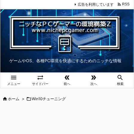

広告を利用しています
RSS
ゲームやOS、各種PC環境を快適にするためのニッチな情報





メニュー
サイドバー
前へ
次へ
検索

ホーム
>

Win10チューニング