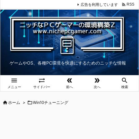

広告を利用しています
RSS
ゲームやOS、各種PC環境を快適にするためのニッチな情報





メニュー
サイドバー
前へ
次へ
検索

ホーム
>

Win10チューニング