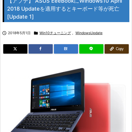
【アプデ】 ASUS EeeBookにWindows10 April
2018 Updateを適用するとキーボード等が死亡
[Update 1]

2018年5月1日

Win10チューニング
,
WindowsUpdate
B!
Copy