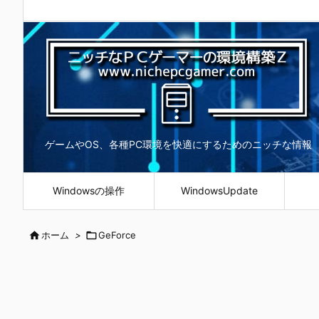
ゲームやOS、各種PC環境を快適にするためのニッチな情報
Windowsの操作
WindowsUpdate

ホーム
>

GeForce