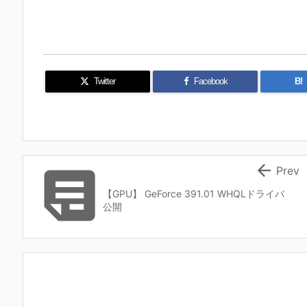
Twitter
Facebook
B!


Prev
【GPU】 GeForce 391.01 WHQLドライバ
公開