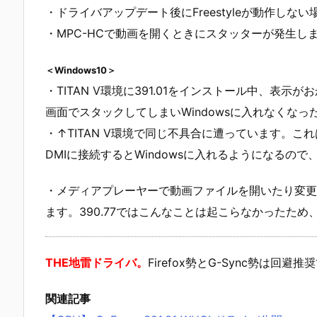
・ドライバアップデート後にFreestyleが動作しな
・MPC-HCで動画を開くときにスタッターが発生し
＜Windows10＞
・TITAN V環境に391.01をインストール中、表
画面でスタックしてしまいWindowsに入れなくなっ
・↑TITAN V環境で同じ不具合に遭っています。これは
DMIに接続するとWindowsに入れるようになるの
・メディアプレーヤーで動画ファイルを開いたり変更
ます。390.77ではこんなことは起こらなかったため、
THE地雷ドライバ。
Firefox勢とG-Sync勢は
関連記事