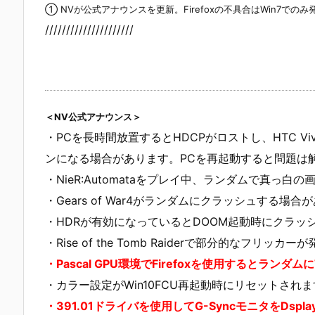
① NVが公式アナウンスを更新。Firefoxの不具合はWin7での
/////////////////////
＜NV公式アナウンス＞
・PCを長時間放置するとHDCPがロストし、HTC Viv
ンになる場合があります。PCを再起動すると問題は
・NieR:Automataをプレイ中、ランダムで真っ
・Gears of War4がランダムにクラッシュする場合
・HDRが有効になっているとDOOM起動時にクラッ
・Rise of the Tomb Raiderで部分的なフリッカ
・Pascal GPU環境でFirefoxを使用するとランダ
・カラー設定がWin10FCU再起動時にリセットされ
・391.01ドライバを使用してG-SyncモニタをDsp