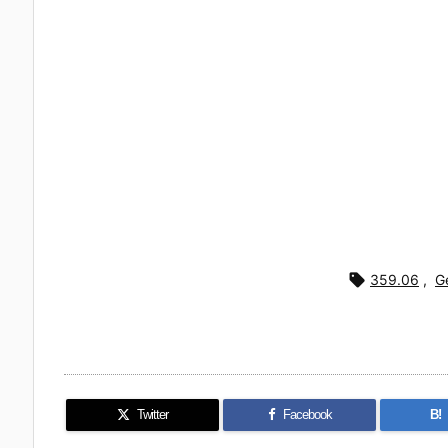

359.06
,
G
Twitter
Facebook
B!