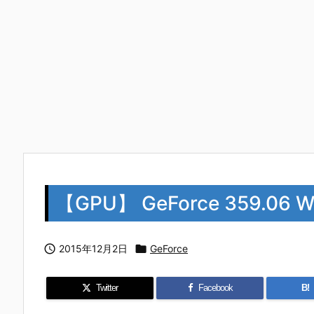
【GPU】 GeForce 359.0

2015年12月2日

GeForce
Twitter
Facebook
B!