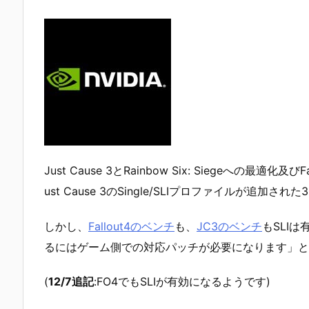
Just Cause 3とRainbow Six: Siegeへの最適化及
ust Cause 3のSingle/SLIプロファイルが追加さ
しかし、
Fallout4のベンチ
も、
JC3のベンチ
もSLIは
るにはゲーム側での対応パッチが必要になります」と
(
12/7追記
:FO4でもSLIが有効になるようです)