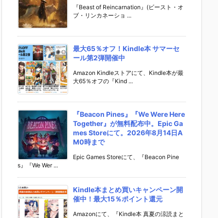
『Beast of Reincarnation』(ビースト・オ
ブ・リンカネーショ ...
最大65％オフ！Kindle本 サマーセ
ール第2弾開催中
Amazon Kindleストアにて、Kindle本が最
大65％オフの『Kind ...
『Beacon Pines』『We Were Here
Together』が無料配布中。Epic Ga
mes Storeにて。2026年8月14日A
M0時まで
Epic Games Storeにて、『Beacon Pine
s』『We Wer ...
Kindle本まとめ買いキャンペーン開
催中！最大15％ポイント還元
Amazonにて、『Kindle本 真夏の涼読まと