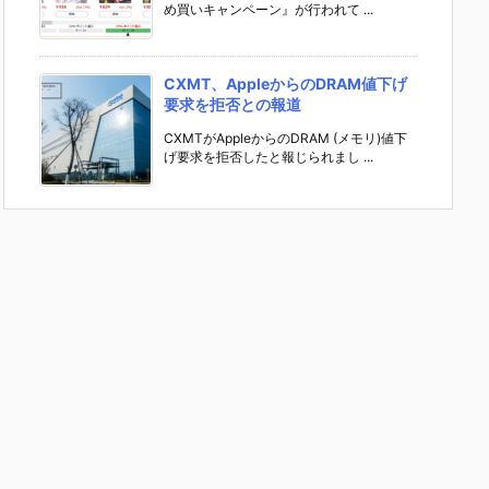
め買いキャンペーン』が行われて ...
CXMT、AppleからのDRAM値下げ
要求を拒否との報道
CXMTがAppleからのDRAM (メモリ)値下
げ要求を拒否したと報じられまし ...