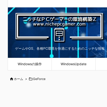
ゲームやOS、各種PC環境を快適にするためのニッチな情報
Windowsの操作
WindowsUpdate

ホーム
>

GeForce