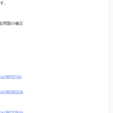
す。
する問題の修正
px/96101/jp
spx/96083/jp
spx/96209/jp