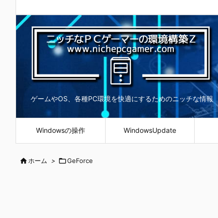
ゲームやOS、各種PC環境を快適にするためのニッチな情報
Windowsの操作
WindowsUpdate

ホーム
>

GeForce