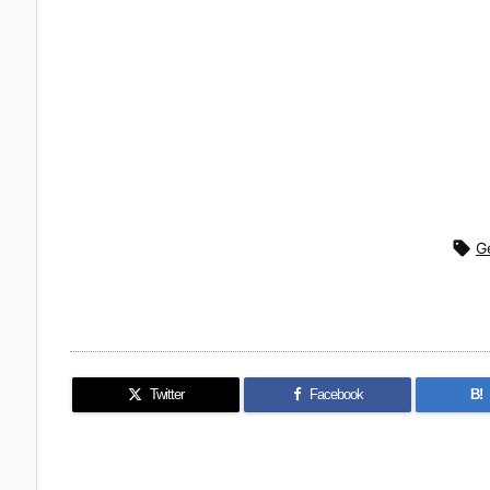

G
Twitter
Facebook
B!