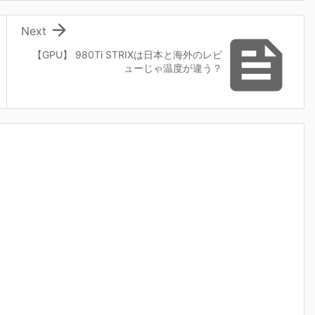

Next

【GPU】 980Ti STRIXは日本と海外のレビ
ューじゃ温度が違う？