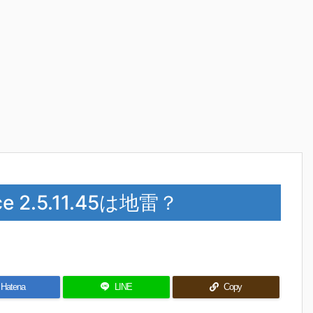
ce 2.5.11.45は地雷？
Hatena
LINE
Copy