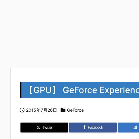
【GPU】 GeForce Experien

2015年7月26日

GeForce
Twitter
Facebook
B!