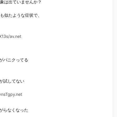
象は出ていませんか？
も似たような症状で、
X13s/av.net
御がパニクってる
あるが試してない
ynsTgpy.net
繋がらなくなった