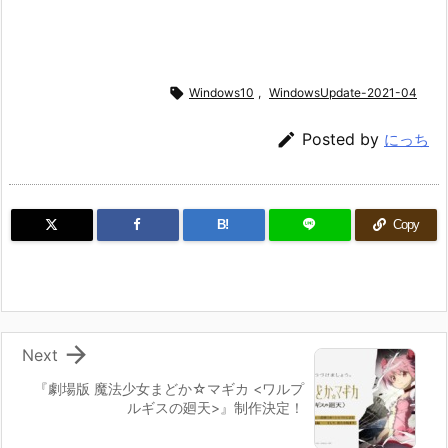

Windows10
,
WindowsUpdate-2021-04

Posted by
にっち
B!
Copy

Next
『劇場版 魔法少女まどか☆マギカ <ワルプ
ルギスの廻天>』制作決定！