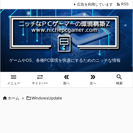

広告を利用しています
RSS
ゲームやOS、各種PC環境を快適にするためのニッチな情報





メニュー
サイドバー
前へ
次へ
検索

ホーム
>

WindowsUpdate