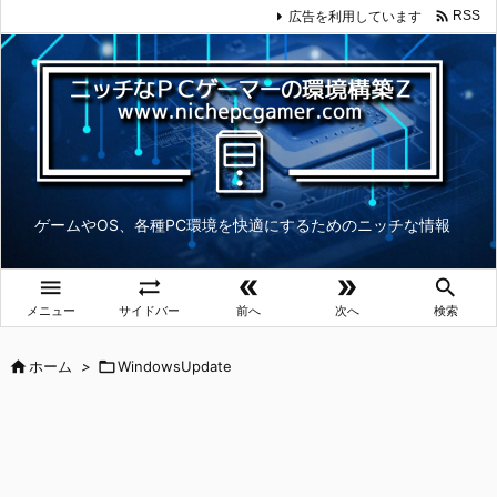

広告を利用しています
RSS
ゲームやOS、各種PC環境を快適にするためのニッチな情報





メニュー
サイドバー
前へ
次へ
検索

ホーム
>

WindowsUpdate