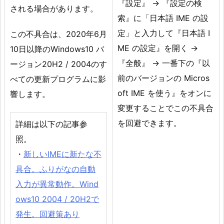
『設定』 → 『設定の検
される場合があります。
索』に「日本語 IME の設
定」と入力して『日本語 I
この不具合は、2020年6月
ME の設定』を開く →
10日以降のWindows10 バ
『全般』 → 一番下の『以
ージョン20H2 / 2004のす
前のバージョンの Micros
べての更新プログラムに影
oft IME を使う』をオンに
響します。
変更することでこの不具合
を回避できます。
詳細は以下の記事参
照。
・
新しいIMEに新たな不
具合。ふりがなの自動
入力が異常動作。Wind
ows10 2004 / 20H2で
発生。回避策あり