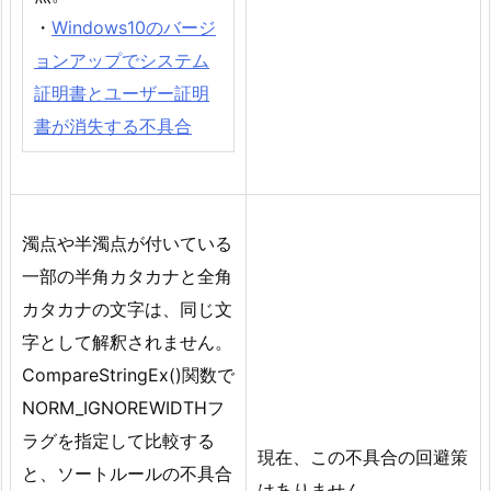
・
Windows10のバージ
ョンアップでシステム
証明書とユーザー証明
書が消失する不具合
濁点や半濁点が付いている
一部の半角カタカナと全角
カタカナの文字は、同じ文
字として解釈されません。
CompareStringEx()関数で
NORM_IGNOREWIDTHフ
ラグを指定して比較する
現在、この不具合の回避策
と、ソートルールの不具合
はありません。