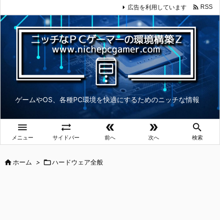

広告を利用しています
RSS
ゲームやOS、各種PC環境を快適にするためのニッチな情報





メニュー
サイドバー
前へ
次へ
検索

ホーム
>

ハードウェア全般