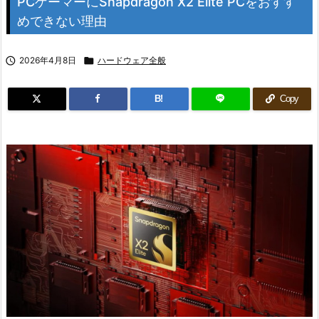
PCゲーマーにSnapdragon X2 Elite PCをおすす
めできない理由

2026年4月8日

ハードウェア全般
B!
Copy