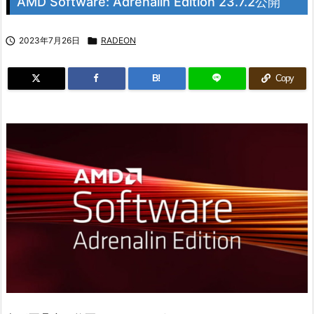
AMD Software: Adrenalin Edition 23.7.2公開

2023年7月26日

RADEON
B!
Copy