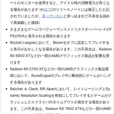
ートのモニターを使用すると、アイドル時の消費電力が高くな
る場合があります (※
23.7.1
のリリースノートには修正したと記
されていましたが、
直っていない
と突っ込まれて不具合を認め
て再掲載した模様)
さまざまなゲームでパフォーマンスメトリクスオーバーレイのF
PSがN/Aと表示される場合があります
Rocket Leagueにおいて、Bloomをオフに設定してプレイする
と表示がおかしくなる場合があります。この不具合は、Radeon
RX 6900 XTなどの一部のAMDグラフィックス製品が影響を受
けます
Radeon RX 5700 XTなどの一部のAMDグラフィックス製品環
境において、RuneScapeのプレイ中に断続的にゲームがハング
する場合があります
Ratchet ＆ Clank: Rift Apartにおいて、レイトレーシングとDy
namic Resolution Scalingを有効にしてプレイするとゲームがク
ラッシュしたりドライバのタイムアウトが発生する場合があり
ます。この不具合は、Radeon RX 7900 XTXなどの一部のAMD