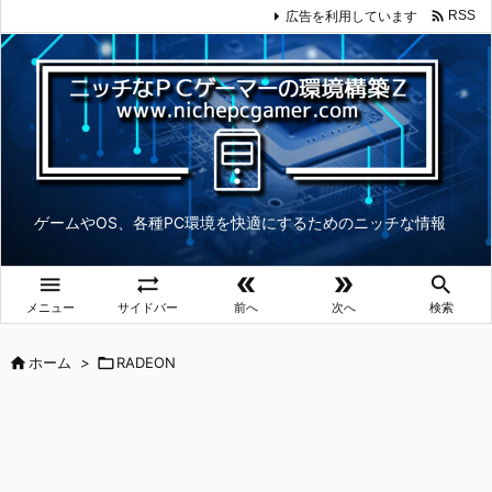

広告を利用しています
RSS
ゲームやOS、各種PC環境を快適にするためのニッチな情報





メニュー
サイドバー
前へ
次へ
検索

ホーム
>

RADEON