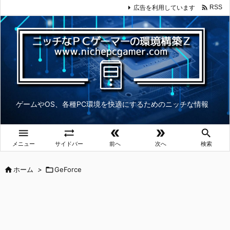

広告を利用しています
RSS
ゲームやOS、各種PC環境を快適にするためのニッチな情報





メニュー
サイドバー
前へ
次へ
検索

ホーム
>

GeForce