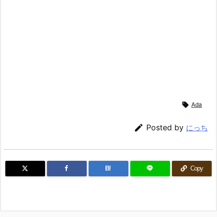

Ada

Posted by
にっち
B!
Copy