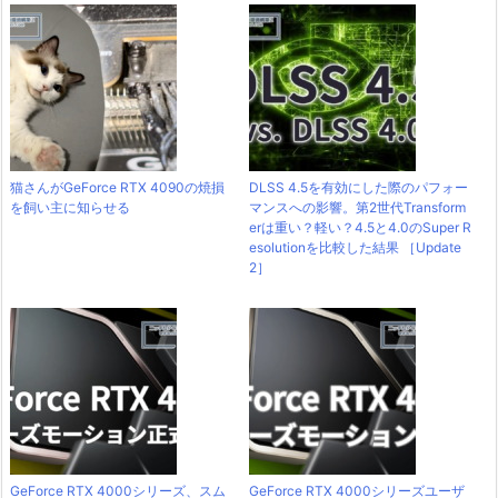
猫さんがGeForce RTX 4090の焼損
DLSS 4.5を有効にした際のパフォー
を飼い主に知らせる
マンスへの影響。第2世代Transform
erは重い？軽い？4.5と4.0のSuper R
esolutionを比較した結果 ［Update
2］
GeForce RTX 4000シリーズ、スム
GeForce RTX 4000シリーズユーザ