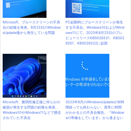
Microsoft、ブルースクリーンの不具
PC起動時にブルースクリーンが発生
合の続報を発表。8月23日のWindow
する不具合。Windows10およびWind
sUpdate後から発生している問題
ows11にて。2023年8月23日のプレ
ビューリリースKB5029331、KB502
9351、KB5029332に起因
Micorsoft、脆弱性修正後に何らかの
2023年8月のWindowsUpdateが何時
破損が発生する問題の続報を発表。
間経っても終わらない、異常に時間
Windows10やWindows11などで懸念
がかかるとの不具合報告。『Window
されていた不具合
sの準備をしています』から進まない