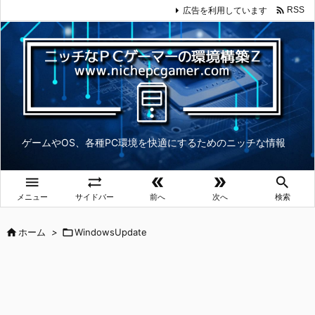

広告を利用しています
RSS
ゲームやOS、各種PC環境を快適にするためのニッチな情報





メニュー
サイドバー
前へ
次へ
検索

ホーム
>

WindowsUpdate