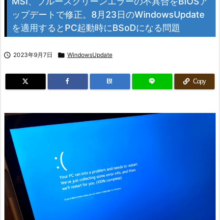
MSI、ブルースクリーンエラーの不具合をBIOSア
ップデートで修正。8月23日のWindowsUpdate
を適用するとPC起動時にBSoDになる問題

2023年9月7日

WindowsUpdate
B!
Copy