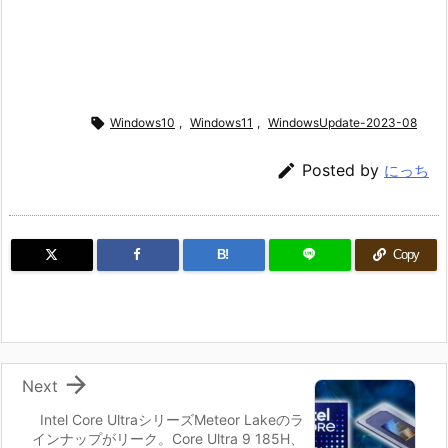

Windows10
,
Windows11
,
WindowsUpdate-2023-08

Posted by
にっち
B!
Copy

Next
Intel Core UltraシリーズMeteor Lakeのラ
インナップがリーク。Core Ultra 9 185H、