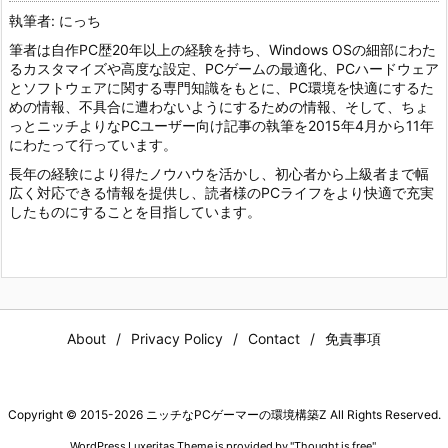
執筆者: にっち
筆者は自作PC歴20年以上の経験を持ち、Windows OSの細部にわた
るカスタマイズや高度な設定、PCゲームの最適化、PCハードウェア
とソフトウェアに関する専門知識をもとに、PC環境を快適にするた
めの情報、不具合に遭わないようにするための情報、そして、ちょ
っとニッチよりなPCユーザー向け記事の執筆を2015年4月から11年
にわたって行っています。
長年の経験により得たノウハウを活かし、初心者から上級者まで幅
広く対応できる情報を提供し、読者様のPCライフをより快適で充実
したものにすることを目指しています。
About
Privacy Policy
Contact
免責事項
Copyright ©
2015
-2026
ニッチなPCゲーマーの環境構築Z
All Rights Reserved.
WordPress Luxeritas Theme is provided by "
Thought is free
".