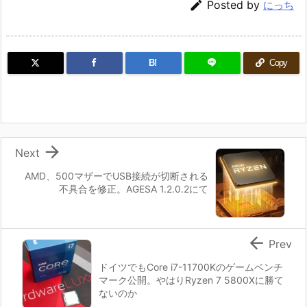

Posted by
にっち
B!
Copy

Next
AMD、500マザーでUSB接続が切断される
不具合を修正。AGESA 1.2.0.2にて

Prev
ドイツでもCore i7-11700Kのゲームベンチ
マーク公開。やはりRyzen 7 5800Xに勝て
ないのか