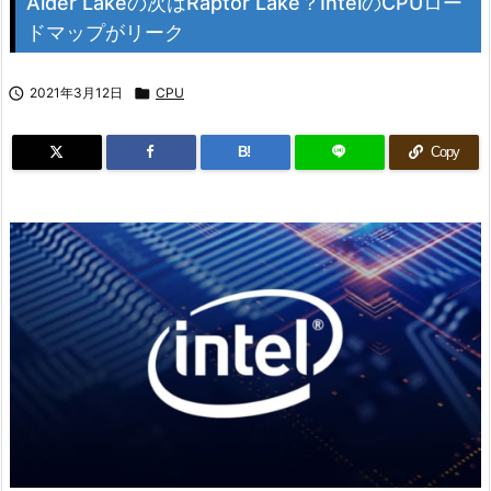
Alder Lakeの次はRaptor Lake？IntelのCPUロー
ドマップがリーク

2021年3月12日

CPU
B!
Copy