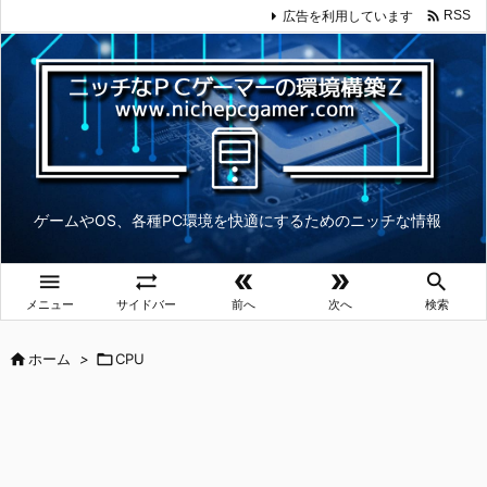

広告を利用しています
RSS
ゲームやOS、各種PC環境を快適にするためのニッチな情報





メニュー
サイドバー
前へ
次へ
検索

ホーム
>

CPU