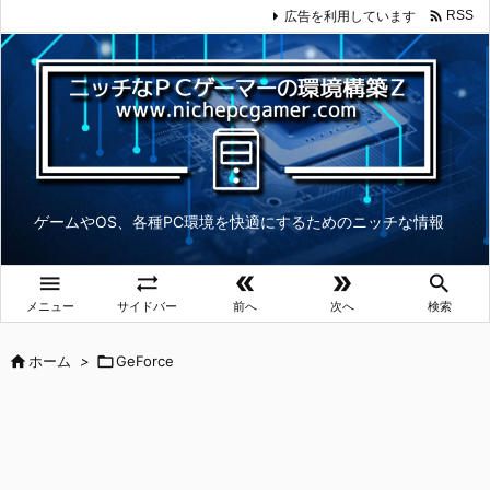

広告を利用しています
RSS
ゲームやOS、各種PC環境を快適にするためのニッチな情報





メニュー
サイドバー
前へ
次へ
検索

ホーム
>

GeForce