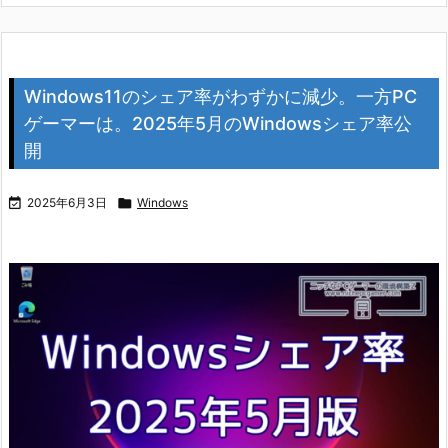
Windows11のシェア率がわずかに減少。一方PC
ゲーマーは。2025年5月のWindowsシェア率公
開

2025年6月3日

Windows