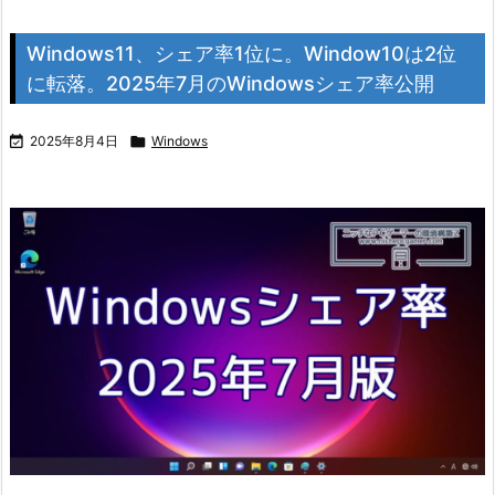
Windows11、シェア率1位に。Window10は2位
に転落。2025年7月のWindowsシェア率公開

2025年8月4日

Windows