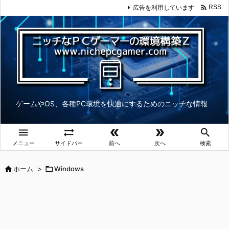

広告を利用しています
RSS
ゲームやOS、各種PC環境を快適にするためのニッチな情報





メニュー
サイドバー
前へ
次へ
検索

ホーム
>

Windows