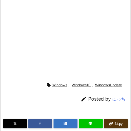

Windows
,
Windows10
,
WindowsUpdate

Posted by
にっち
B!
Copy