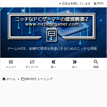

広告を利用しています
RSS
ゲームやOS、各種PC環境を快適にするためのニッチな情報





メニュー
サイドバー
前へ
次へ
検索

ホーム
>

Win10チューニング