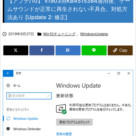
【アプデ/10】 v1903用KB4515384適用後、ゲー
ムサウンドが正常に再生されない不具合。対処方
法あり [Update 2: 修正]

2019年9月27日

Win10チューニング
,
WindowsUpdate
B!
Copy