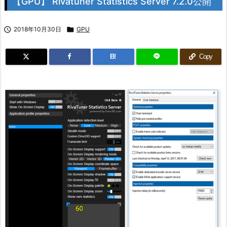
【GPU】 Rivatuner Statistics Server 7.2.0公開

2018年10月30日

GPU
B!
Copy