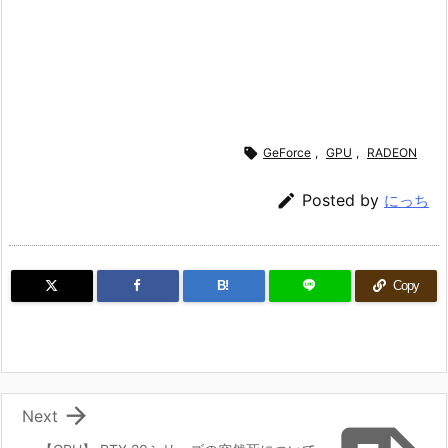

GeForce
,
GPU
,
RADEON

Posted by
にっち
B!
Copy

Next