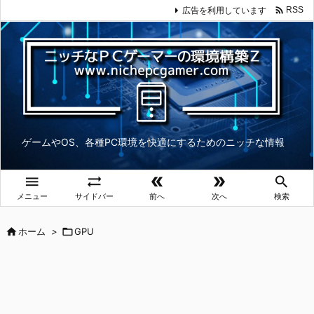

広告を利用しています
RSS
ゲームやOS、各種PC環境を快適にするためのニッチな情報





メニュー
サイドバー
前へ
次へ
検索

ホーム
>

GPU