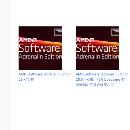
AMD Software: Adrenalin Edition
AMD Software: Adrenalin Edition
26.7.1公開
26.6.4公開。FSR Upscaling 4.1
有効時の不具合修正など