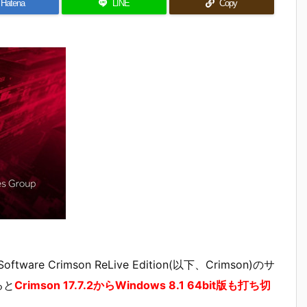
Hatena
LINE
Copy
Software Crimson ReLive Edition(以下、Crimson)のサ
ると
Crimson 17.7.2からWindows 8.1 64bit版も打ち切