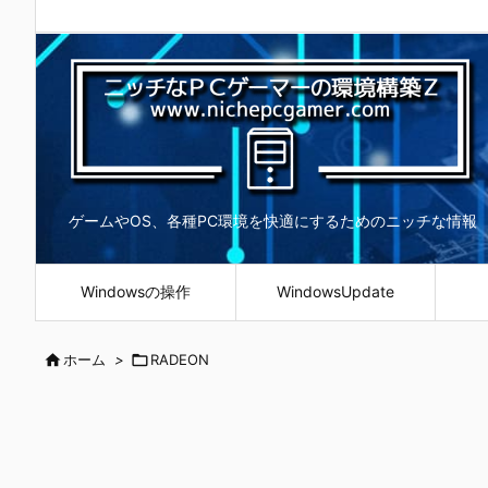
ゲームやOS、各種PC環境を快適にするためのニッチな情報
Windowsの操作
WindowsUpdate

ホーム
>

RADEON