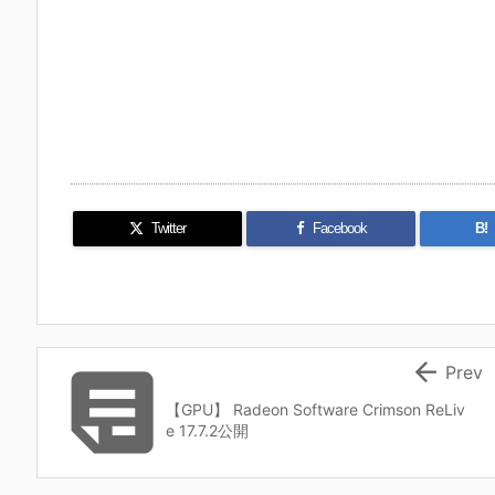
Twitter
Facebook
B!


Prev
【GPU】 Radeon Software Crimson ReLiv
e 17.7.2公開