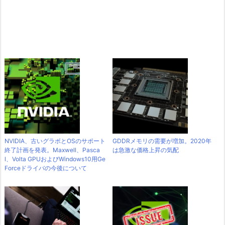
NVIDIA、古いグラボとOSのサポート
GDDRメモリの需要が増加。2020年
終了計画を発表。Maxwell、Pasca
は急激な価格上昇の気配
l、Volta GPUおよびWindows10用Ge
Forceドライバの今後について