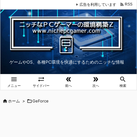

広告を利用しています
RSS
ゲームやOS、各種PC環境を快適にするためのニッチな情報





メニュー
サイドバー
前へ
次へ
検索

ホーム
>

GeForce