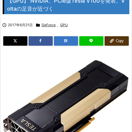
【GPU】 NVIDIA、PCIe版Tesla V100を発表。V
oltaの足音が近づく

2017年6月21日

GeForce
,
GPU
B!
Copy