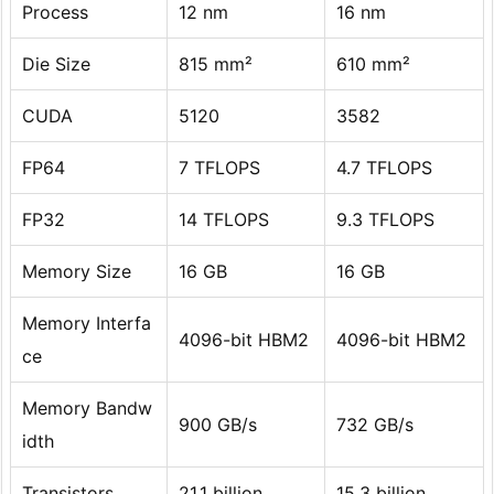
Process
12 nm
16 nm
Die Size
815 mm²
610 mm²
CUDA
5120
3582
FP64
7 TFLOPS
4.7 TFLOPS
FP32
14 TFLOPS
9.3 TFLOPS
Memory Size
16 GB
16 GB
Memory Interfa
4096-bit HBM2
4096-bit HBM2
ce
Memory Bandw
900 GB/s
732 GB/s
idth
Transistors
21.1 billion
15.3 billion