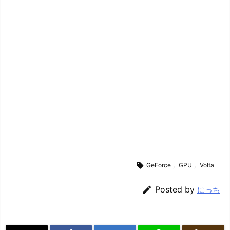

GeForce
,
GPU
,
Volta

Posted by
にっち