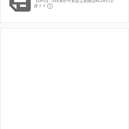

【GPU】 35x系が不安定な原因はBCLKの上
昇？？ ①