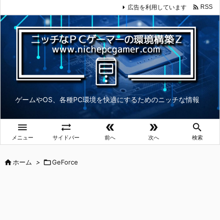

広告を利用しています
RSS
ゲームやOS、各種PC環境を快適にするためのニッチな情報





メニュー
サイドバー
前へ
次へ
検索

ホーム
>

GeForce