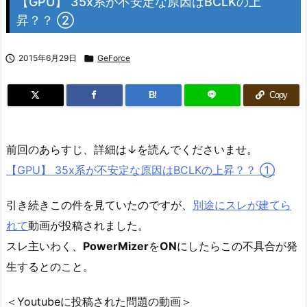
【GPU】 35x系が不安定な原因はBCLKの上
昇？？ ②

2015年6月29日

GeForce
B!
Copy
前回のあらすじ、詳細は↓を読んでくださいませ。
【GPU】 35x系が不安定な原因はBCLKの上昇？？ ①
引き続きこの件を見ていたのですが、
別途にスレが建てら
れて
動画が投稿されました。
スレ主いわく、
PowerMizer
を
ON
にしたらこの不具合が発
生するとのこと。
＜Youtubeに投稿された問題の動画＞