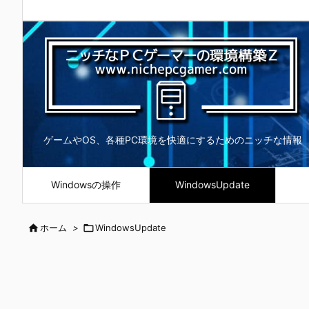
ゲームやOS、各種PC環境を快適にするためのニッチな情報
Windowsの操作
WindowsUpdate

ホーム
>

WindowsUpdate