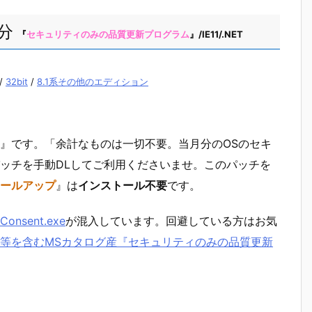
開分
『
セキュリティのみの品質更新プログラム
』/IE11/.NET
/
32bit
/
8.1系その他のエディション
』です。「余計なものは一切不要。当月分のOSのセキ
ッチを手動DLしてご利用くださいませ。このパッチを
ールアップ
』は
インストール不要
です。
Consent.exe
が混入しています。回避している方はお気
等を含むMSカタログ産『セキュリティのみの品質更新