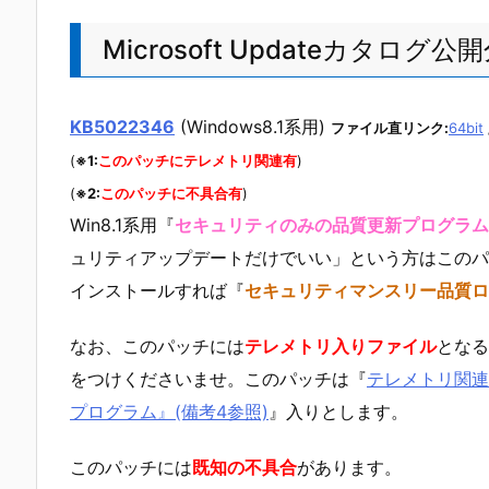
Microsoft Updateカタログ公
KB5022346
(Windows8.1系用)
ファイル直リンク:
64bit
(
※1:
このパッチにテレメトリ関連有
)
(
※2:
このパッチに不具合有
)
Win8.1系用『
セキュリティのみの品質更新プログラム
ュリティアップデートだけでいい」という方はこのパ
インストールすれば『
セキュリティマンスリー品質ロ
なお、このパッチには
テレメトリ入りファイル
となる
をつけくださいませ。このパッチは『
テレメトリ関連
プログラム』(備考4参照)
』入りとします。
このパッチには
既知の不具合
があります。