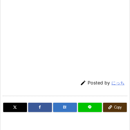

Posted by
にっち
B!
Copy