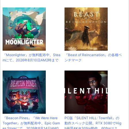
『Moonlighter』が無料配布中。Stea
『Beast of Reincarnation』の各種ベ
mにて。2026年8月10日AM2時まで
ンチマーク
『Beacon Pines』『We Were Here
PC版『SILENT HILL: Townfall』の
Together』が無料配布中。Epic Gam
動作スペック公開。RTX 3080でHig
es Storeにて。2026年8月14日AM0
h画質4K＠30fps動作。60fpsは？