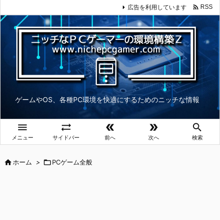

広告を利用しています
RSS
ゲームやOS、各種PC環境を快適にするためのニッチな情報





メニュー
サイドバー
前へ
次へ
検索

ホーム
>

PCゲーム全般