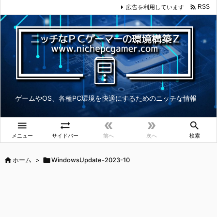

広告を利用しています
RSS
ゲームやOS、各種PC環境を快適にするためのニッチな情報





メニュー
サイドバー
前へ
次へ
検索

ホーム
>

WindowsUpdate-2023-10