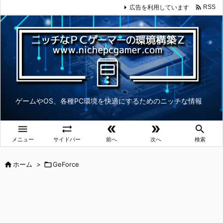

広告を利用しています
RSS
ゲームやOS、各種PC環境を快適にするためのニッチな情報





メニュー
サイドバー
前へ
次へ
検索

ホーム
>

GeForce