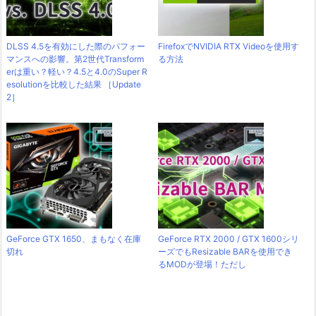
DLSS 4.5を有効にした際のパフォー
FirefoxでNVIDIA RTX Videoを使用す
マンスへの影響。第2世代Transform
る方法
erは重い？軽い？4.5と4.0のSuper R
esolutionを比較した結果 ［Update
2］
GeForce GTX 1650、まもなく在庫
GeForce RTX 2000 / GTX 1600シリ
切れ
ーズでもResizable BARを使用でき
るMODが登場！ただし