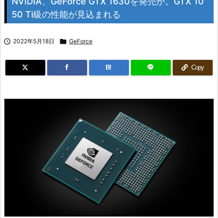
NVIDIA、GeForce GTX 1630を発売か。GTX 10
50 Ti級の性能が見込まれる

2022年5月18日

GeForce
B!
Copy