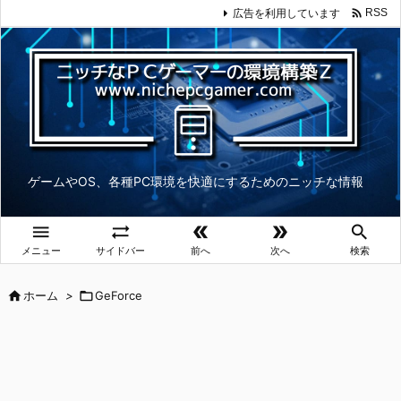

広告を利用しています
RSS
ゲームやOS、各種PC環境を快適にするためのニッチな情報





メニュー
サイドバー
前へ
次へ
検索

ホーム
>

GeForce