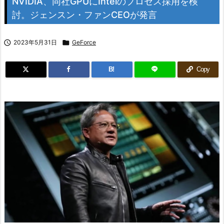
NVIDIA、同社GPUにIntelのプロセス採用を検
討。ジェンスン・ファンCEOが発言

2023年5月31日

GeForce
B!
Copy