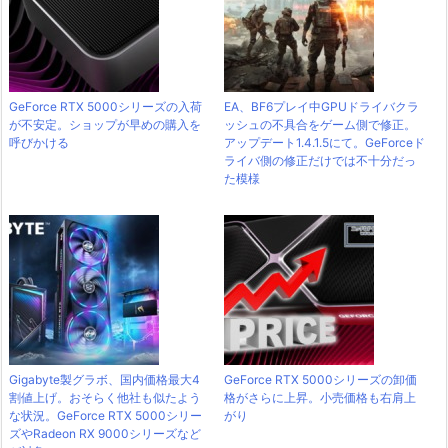
GeForce RTX 5000シリーズの入荷
EA、BF6プレイ中GPUドライバクラ
が不安定。ショップが早めの購入を
ッシュの不具合をゲーム側で修正。
呼びかける
アップデート1.4.1.5にて。GeForceド
ライバ側の修正だけでは不十分だっ
た模様
Gigabyte製グラボ、国内価格最大4
GeForce RTX 5000シリーズの卸価
割値上げ。おそらく他社も似たよう
格がさらに上昇。小売価格も右肩上
な状況。GeForce RTX 5000シリー
がり
ズやRadeon RX 9000シリーズなど