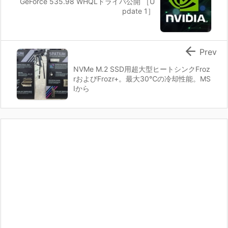
GeForce 535.98 WHQLドライバ公開 ［U
pdate 1］

Prev
NVMe M.2 SSD用超大型ヒートシンクFroz
rおよびFrozr+。最大30℃の冷却性能。MS
Iから