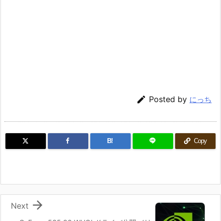

Posted by
にっち
B!
Copy

Next