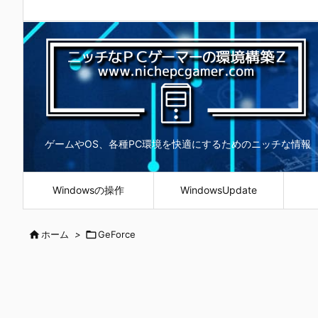
ゲームやOS、各種PC環境を快適にするためのニッチな情報
Windowsの操作
WindowsUpdate

ホーム
>

GeForce