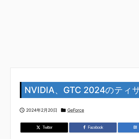
NVIDIA、GTC 2024の

2024年2月20日

GeForce
Twitter
Facebook
B!