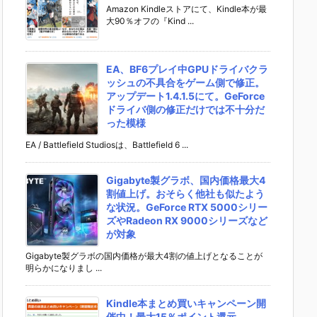
Amazon Kindleストアにて、Kindle本が最
大90％オフの『Kind ...
EA、BF6プレイ中GPUドライバクラ
ッシュの不具合をゲーム側で修正。
アップデート1.4.1.5にて。GeForce
ドライバ側の修正だけでは不十分だ
った模様
EA / Battlefield Studiosは、Battlefield 6 ...
Gigabyte製グラボ、国内価格最大4
割値上げ。おそらく他社も似たよう
な状況。GeForce RTX 5000シリー
ズやRadeon RX 9000シリーズなど
が対象
Gigabyte製グラボの国内価格が最大4割の値上げとなることが
明らかになりまし ...
Kindle本まとめ買いキャンペーン開
催中！最大15％ポイント還元