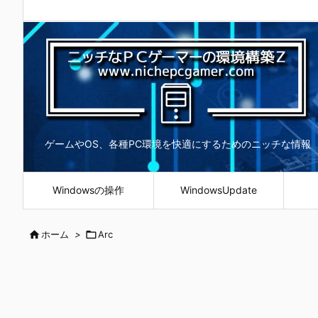
ゲームやOS、各種PC環境を快適にするためのニッチな情報
Windowsの操作
WindowsUpdate

ホーム
>

Arc