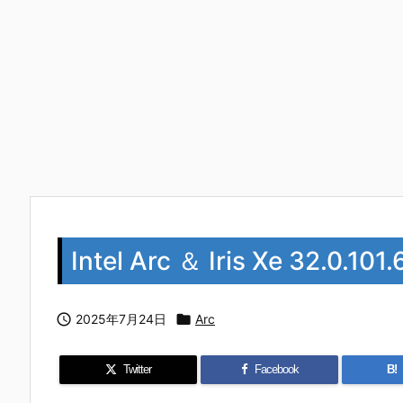
Intel Arc ＆ Iris Xe 32.

2025年7月24日

Arc
Twitter
Facebook
B!