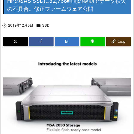
HPのSAS SSDに32,768時間の稼動でデータ損失
の不具合。修正ファームウェア公開

2019年12月5日

SSD
B!
Copy