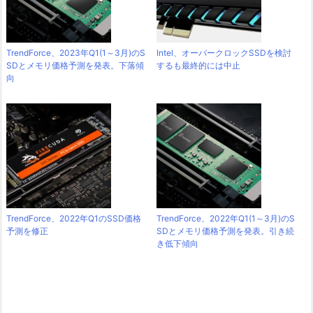
TrendForce、2023年Q1(1～3月)のS
Intel、オーバークロックSSDを検討
SDとメモリ価格予測を発表。下落傾
するも最終的には中止
向
TrendForce、2022年Q1のSSD価格
TrendForce、2022年Q1(1～3月)のS
予測を修正
SDとメモリ価格予測を発表。引き続
き低下傾向