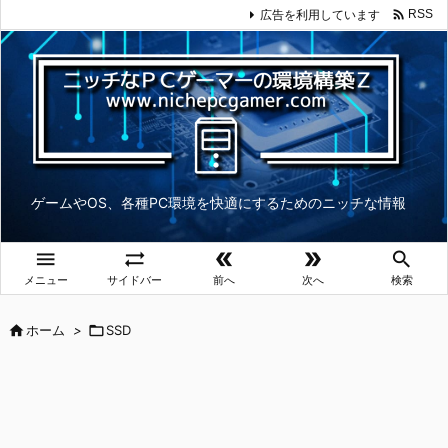

広告を利用しています
RSS
ゲームやOS、各種PC環境を快適にするためのニッチな情報





メニュー
サイドバー
前へ
次へ
検索

ホーム
>

SSD