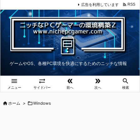

広告を利用しています
RSS
ゲームやOS、各種PC環境を快適にするためのニッチな情報





メニュー
サイドバー
前へ
次へ
検索

ホーム
>

Windows