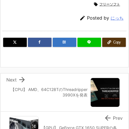

フリーソフト

Posted by
にっち
B!
Copy

Next
【CPU】 AMD、64C128TのThreadripper
3990Xを発表

Prev
【GPU】 GeForce GTX 1650 SUPERの各