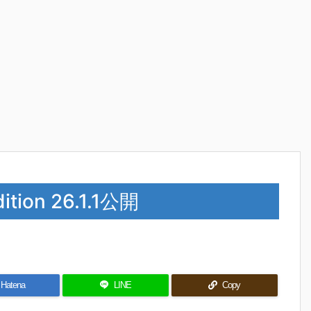
dition 26.1.1公開
Hatena
LINE
Copy