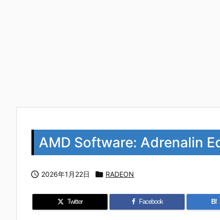
AMD Software: Adrenalin E

2026年1月22日

RADEON
Twitter
Facebook
B!