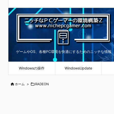
ゲームやOS、各種PC環境を快適にするためのニッチな情報
Windowsの操作
WindowsUpdate

ホーム
>

RADEON