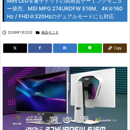
Mini LED＆量子ドットの高画質ゲーミングモニタ
ー発売。MSI MPG 274URDFW E16M。4K＠160
Hz / FHD＠320Hzのデュアルモードにも対応

2026年1月22日

液晶モニタ
B!
Copy