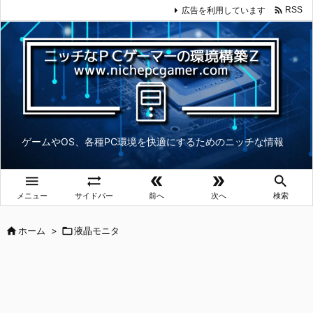

広告を利用しています
RSS
ゲームやOS、各種PC環境を快適にするためのニッチな情報





メニュー
サイドバー
前へ
次へ
検索

ホーム
>

液晶モニタ