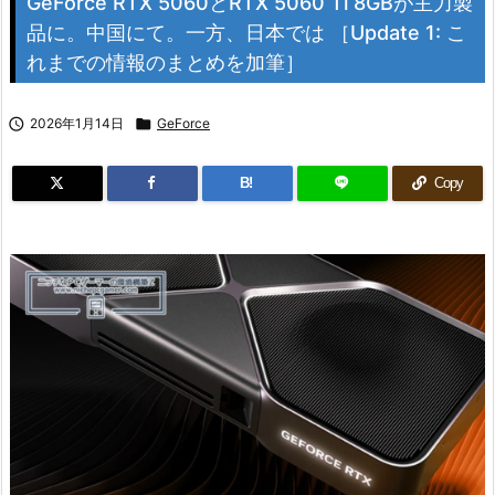
GeForce RTX 5060とRTX 5060 Ti 8GBが主力製
品に。中国にて。一方、日本では ［Update 1: こ
れまでの情報のまとめを加筆］

2026年1月14日

GeForce
B!
Copy