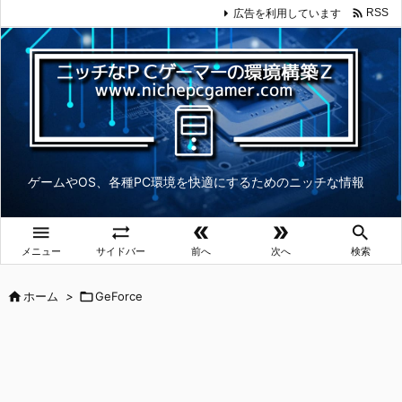

広告を利用しています
RSS
ゲームやOS、各種PC環境を快適にするためのニッチな情報





メニュー
サイドバー
前へ
次へ
検索

ホーム
>

GeForce