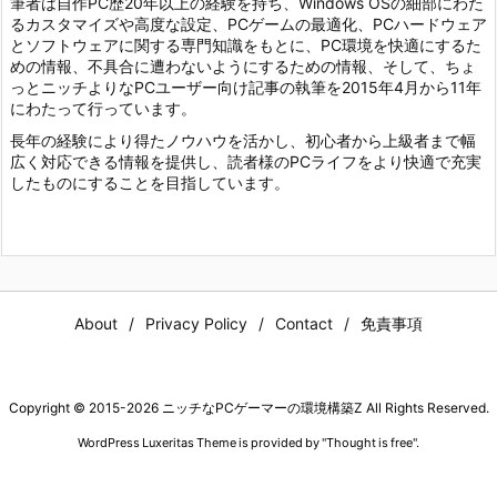
筆者は自作PC歴20年以上の経験を持ち、Windows OSの細部にわた
るカスタマイズや高度な設定、PCゲームの最適化、PCハードウェア
とソフトウェアに関する専門知識をもとに、PC環境を快適にするた
めの情報、不具合に遭わないようにするための情報、そして、ちょ
っとニッチよりなPCユーザー向け記事の執筆を2015年4月から11年
にわたって行っています。
長年の経験により得たノウハウを活かし、初心者から上級者まで幅
広く対応できる情報を提供し、読者様のPCライフをより快適で充実
したものにすることを目指しています。
About
Privacy Policy
Contact
免責事項
Copyright ©
2015
-2026
ニッチなPCゲーマーの環境構築Z
All Rights Reserved.
WordPress Luxeritas Theme is provided by "
Thought is free
".