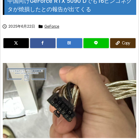
中国向けGeForce RTX 5090 Dでも16ピンコネク
タが焼損したとの報告が出てくる

2025年6月22日

GeForce
B!
Copy