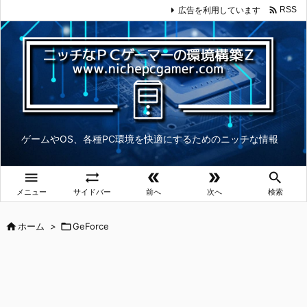

広告を利用しています
RSS
ゲームやOS、各種PC環境を快適にするためのニッチな情報





メニュー
サイドバー
前へ
次へ
検索

ホーム
>

GeForce