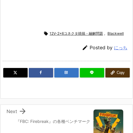

12V-2x6コネクタ焼損・融解問題
,
Blackwell

Posted by
にっち
B!
Copy

Next
『FBC: Firebreak』の各種ベンチマーク