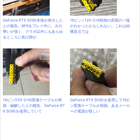
GeForce RTX 5090本体が発火した
16ピン / 12V-2x6焼損の原因の一端
との報告。BF6をプレイ中に。火の
がわかったかもしれない。これは結
勢いが強く、グラボ以外にもあらゆ
構盲点では
るところに焦げ跡が
16ピン(12V-2x6)変換ケーブルが焼
GeForce RTX 5090を使用して16ピ
損・融解したとの報告。GeForce RT
ン変換ケーブルが焼損。あるメーカ
X 5090を使用していて
ーの電源が怪しい