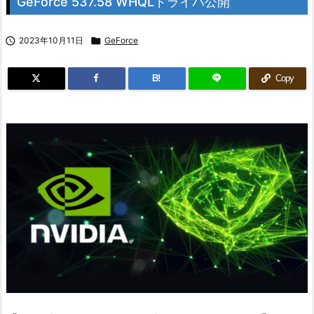
GeForce 537.58 WHQLドライバ公開

2023年10月11日

GeForce
B!
Copy