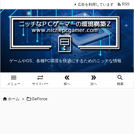

広告を利用しています
RSS
ゲームやOS、各種PC環境を快適にするためのニッチな情報





メニュー
サイドバー
前へ
次へ
検索

ホーム
>

GeForce