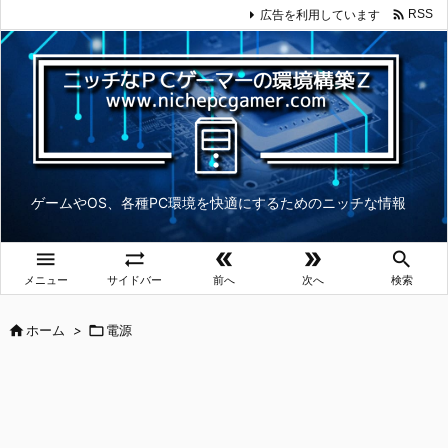

広告を利用しています
RSS
ゲームやOS、各種PC環境を快適にするためのニッチな情報





メニュー
サイドバー
前へ
次へ
検索

ホーム
>

電源