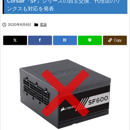
Corsair『SF』シリーズの自主交換、代理店のリ
ンクスも対応を発表

2020年6月6日

電源
B!
Copy