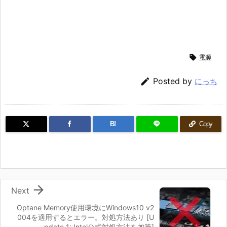

電源

Posted by
にっち
B!
Copy

Next
Optane Memory使用環境にWindows10 v2
004を適用するとエラー。対処方法あり [U
pdate 1: Intel公式対処方法を加筆]