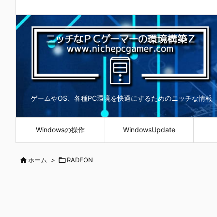
ゲームやOS、各種PC環境を快適にするためのニッチな情報
Windowsの操作
WindowsUpdate

ホーム
>

RADEON