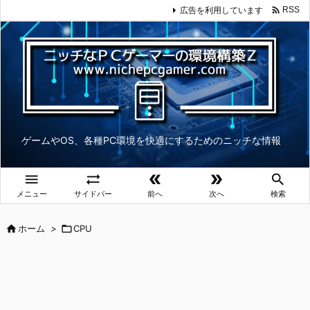

広告を利用しています
RSS
ゲームやOS、各種PC環境を快適にするためのニッチな情報





メニュー
サイドバー
前へ
次へ
検索

ホーム
>

CPU