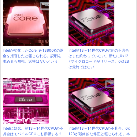
Intelが劣化したCore i9-13900Kの返
Intel第13～14世代CPU劣化の不具合
金を拒否したと報じられる。説明を
はまだ終わっていない。新たに0x12
求めるも無視、返答はないという
Fマイクロコードがリリース。0x12B
は最終ではない
Intelに疑念。第13～14世代CPUの不
Intel第13～14世代CPUの不具合、0x
具合はモバイルCPUにも影響する？
12Bが最終的な修正と報じられる。本