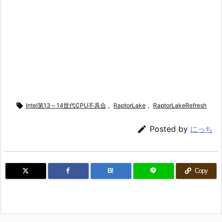

Intel第13～14世代CPU不具合
,
RaptorLake
,
RaptorLakeRefresh

Posted by
にっち
B!
Copy