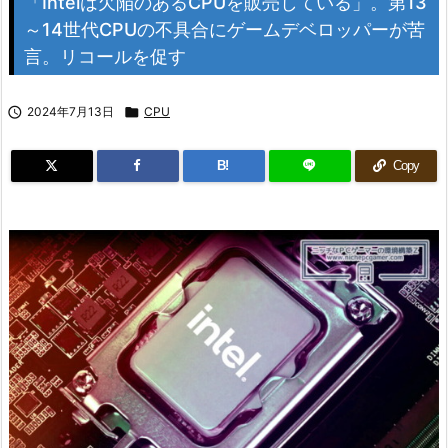
「Intelは欠陥のあるCPUを販売している」。第13
～14世代CPUの不具合にゲームデベロッパーが苦
言。リコールを促す

2024年7月13日

CPU
B!
Copy